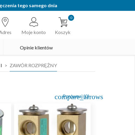
ęczenia tego samego dnia
0
Adres
Moje konto
Koszyk
Opinie klientów
I
ZAWÓR ROZPRĘŻNY
compare_arrows
Porównaj (
0
)