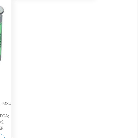
T; MXU
EGA;
S;
ER
0