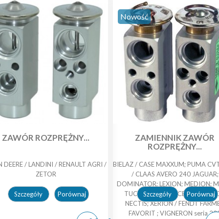
Nowość
ZAWÓR ROZPRĘŻNY...
ZAMIENNIK ZAWÓR
ROZPRĘŻNY...
 DEERE / LANDINI / RENAULT AGRI /
BIELAZ / CASE MAXXUM; PUMA CV
ZETOR
/ CLAAS AVERO 240 JAGUAR;
DOMINATOR; LEXION; MEDION; M
Porównaj
TUCANO; AXION; CERES; CERGO
Porównaj
Szczegóły
Szczegóły
NECTIS; XERION / FENDT FARM
FAVORIT ; VIGNERON seria 20