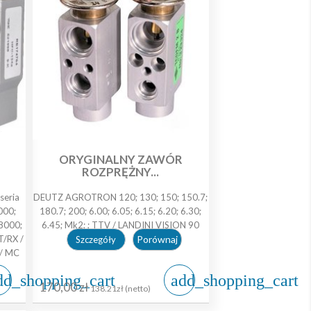
ORYGINALNY ZAWÓR
ROZPRĘŻNY...
seria
DEUTZ AGROTRON 120; 130; 150; 150.7;
000;
180.7; 200; 6.00; 6.05; 6.15; 6.20; 6.30;
 8000;
6.45; Mk2; ; TTV / LANDINI VISION 90
T/RX /
Porównaj
Szczegóły
 / MC
dd_shopping_cart
add_shopping_cart
170,00 zł
138.21zł (netto)