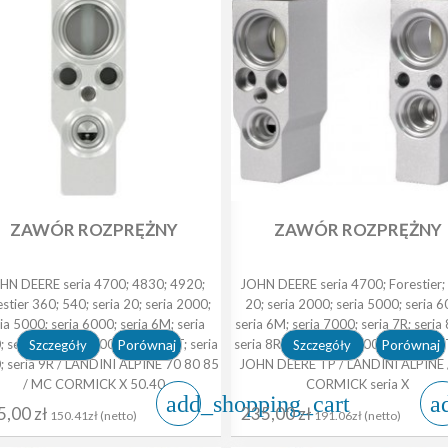
ZAWÓR ROZPRĘŻNY
ZAWÓR ROZPRĘŻNY
HN DEERE seria 4700; 4830; 4920;
JOHN DEERE seria 4700; Forestier; 
stier 360; 540; seria 20; seria 2000;
20; seria 2000; seria 5000; seria 6
ia 5000; seria 6000; seria 6M; seria
seria 6M; seria 7000; seria 7R; seria
 seria 7R; seria 8000; seria 8RT; seria
Porównaj
seria 8R/8RT; seria 9000; seria 9R/R
Porównaj
Szczegóły
Szczegóły
 seria 9R / LANDINI ALPINE 70 80 85
JOHN DEERE TP / LANDINI ALPINE
/ MC CORMICK X 50.40
CORMICK seria X
add_shopping_cart
a
5,00 zł
235,00 zł
150.41zł (netto)
191.06zł (netto)