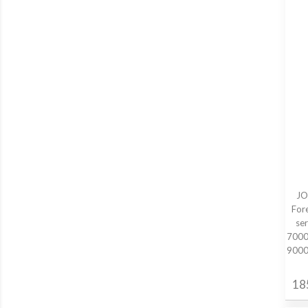
JO
Fore
ser
7000;
9000;
18