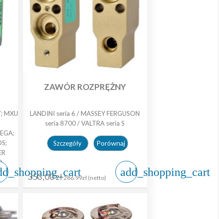
ZAWÓR ROZPRĘŻNY
T; MXU
LANDINI seria 6 / MASSEY FERGUSON
seria 8700 / VALTRA seria S
EGA;
S;
Porównaj
Szczegóły
ER
0
dd_shopping_cart
add_shopping_cart
353,00 zł
286.99zł (netto)