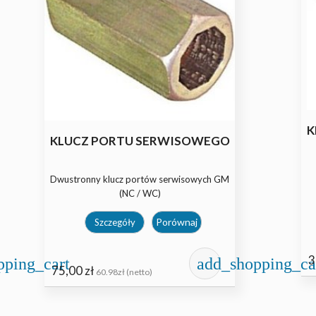
KLUCZ MECHANIZMU ZAWORU...
K
Dwustronny klucz mechanizmów zaworów
D
serwisowych (DŁUGI)
Porównaj
Szczegóły
pping_cart
add_shopping_ca
12,00 zł
2
9.76zł (netto)