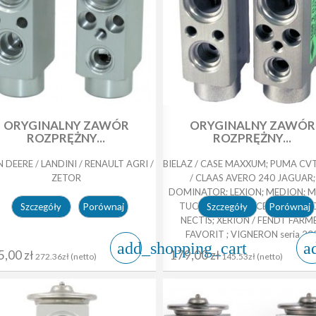
ORYGINALNY ZAWÓR
ORYGINALNY ZAWÓR
ROZPRĘŻNY...
ROZPRĘŻNY...
 DEERE / LANDINI / RENAULT AGRI /
BIELAZ / CASE MAXXUM; PUMA CV
ZETOR
/ CLAAS AVERO 240 JAGUAR;
DOMINATOR; LEXION; MEDION; M
Porównaj
TUCANO; AXION; CERES; CERGO
Porównaj
Szczegóły
Szczegóły
NECTIS; XERION / FENDT FARM
FAVORIT ; VIGNERON seria 20
add_shopping_cart
a
5,00 zł
179,00 zł
272.36zł (netto)
145.53zł (netto)