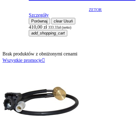
ZETOR
Szczegóły
Porównaj
clear
Usuń
410,00 zł
333.33zł (netto)
S
add_shopping_cart
1
Brak produktów z obniżonymi cenami
Wszystkie promocje
