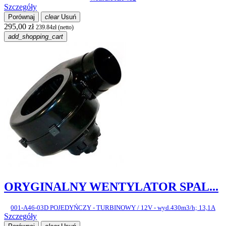
Szczegóły
Porównaj
clear
Usuń
295,00 zł
239.84zł (netto)
add_shopping_cart
ORYGINALNY WENTYLATOR SPAL...
001-A46-03D POJEDYŃCZY - TURBINOWY / 12V - wyd.430m3/h; 13,1A
Szczegóły