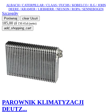
ALBACH / CATERPILLAR / CLAAS / FUCHS / KOBELCO / JLG / JOHN
DEERE / KRAMER / LIEBHERR / NEUSON / ROPA / SENNEBOGEN
Szczegóły
Porównaj
clear
Usuń
185,00 zł
150.41zł (netto)
add_shopping_cart
PAROWNIK KLIMATYZACJI
DEUTZ...