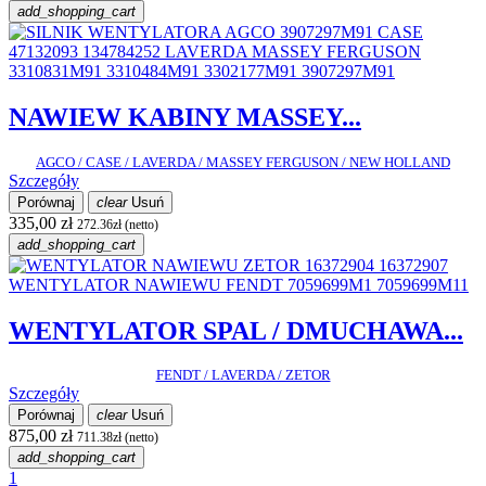
add_shopping_cart
NAWIEW KABINY MASSEY...
AGCO / CASE / LAVERDA / MASSEY FERGUSON / NEW HOLLAND
Szczegóły
Porównaj
clear
Usuń
335,00 zł
272.36zł (netto)
add_shopping_cart
WENTYLATOR SPAL / DMUCHAWA...
FENDT / LAVERDA / ZETOR
Szczegóły
Porównaj
clear
Usuń
875,00 zł
711.38zł (netto)
add_shopping_cart
1