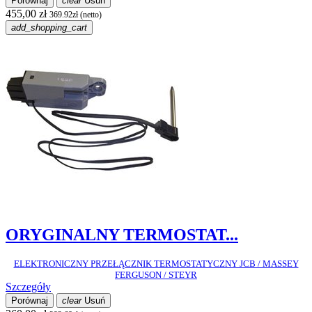
Porównaj
clear
Usuń
455,00 zł
369.92zł (netto)
add_shopping_cart
ORYGINALNY TERMOSTAT...
ELEKTRONICZNY PRZEŁĄCZNIK TERMOSTATYCZNY JCB / MASSEY
FERGUSON / STEYR
Szczegóły
Porównaj
clear
Usuń