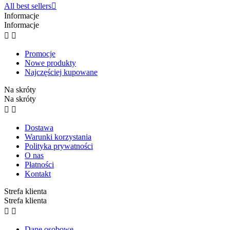
All best sellers

Informacje
Informacje


Promocje
Nowe produkty
Najczęściej kupowane
Na skróty
Na skróty


Dostawa
Warunki korzystania
Polityka prywatności
O nas
Płatności
Kontakt
Strefa klienta
Strefa klienta


Dane osobowe