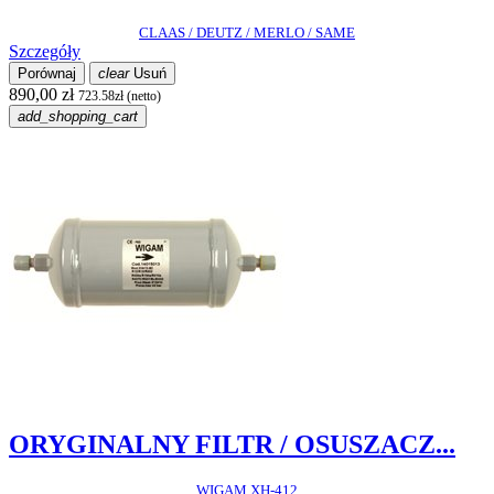
CLAAS / DEUTZ / MERLO / SAME
Szczegóły
Porównaj
clear
Usuń
890,00 zł
723.58zł (netto)
add_shopping_cart
ORYGINALNY FILTR / OSUSZACZ...
WIGAM XH-412