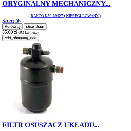
ORYGINALNY MECHANICZNY...
RANCO K50-L9427 ( NIEREGULOWANY )
Szczegóły
Porównaj
clear
Usuń
85,00 zł
69.11zł (netto)
add_shopping_cart
FILTR OSUSZACZ UKŁADU...