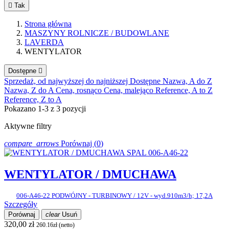

Tak
Strona główna
MASZYNY ROLNICZE / BUDOWLANE
LAVERDA
WENTYLATOR
Dostępne

Sprzedaż, od najwyższej do najniższej
Dostępne
Nazwa, A do Z
Nazwa, Z do A
Cena, rosnąco
Cena, malejąco
Reference, A to Z
Reference, Z to A
Pokazano 1-3 z 3 pozycji
Aktywne filtry
compare_arrows
Porównaj (
0
)
WENTYLATOR / DMUCHAWA
006-A46-22 PODWÓJNY - TURBINOWY / 12V - wyd.910m3/h; 17,2A
Szczegóły
Porównaj
clear
Usuń
320,00 zł
260.16zł (netto)