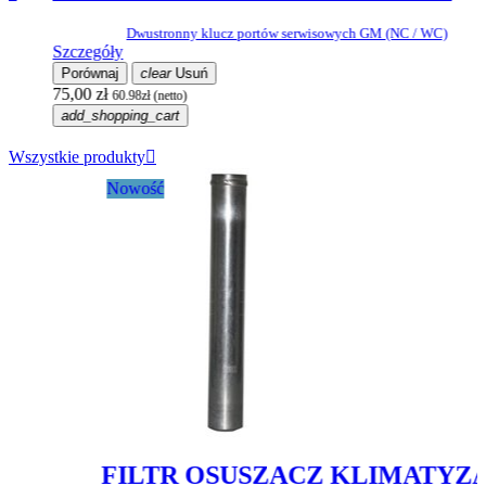
Dwustronny klucz portów serwisowych GM (NC / WC)
Szczegóły
S
Porównaj
clear
Usuń
75,00 zł
3
60.98zł (netto)
add_shopping_cart
Wszystkie produkty

Nowość
FILTR OSUSZACZ KLIMATYZACJI...