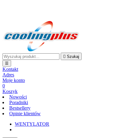
Darmowa wysyłka przy zakupach on-line powyżej 100,00 zł
BRUTTO - nie dotyczy doręczenia tego samego dnia

Szukaj
☰
Kontakt
Adres
Moje konto
0
Koszyk
Nowości
Poradniki
Bestsellery
Opinie klientów
WENTYLATOR