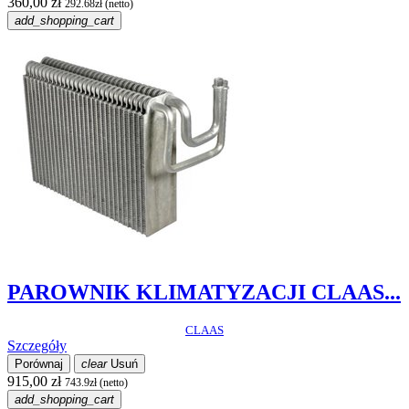
360,00 zł
292.68zł (netto)
add_shopping_cart
PAROWNIK KLIMATYZACJI CLAAS...
CLAAS
Szczegóły
Porównaj
clear
Usuń
915,00 zł
743.9zł (netto)
add_shopping_cart