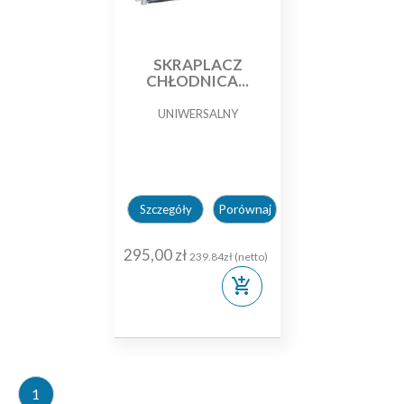
SKRAPLACZ
CHŁODNICA...
UNIWERSALNY
Porównaj
Szczegóły
295,00 zł
239.84zł (netto)
add_shopping_cart
1