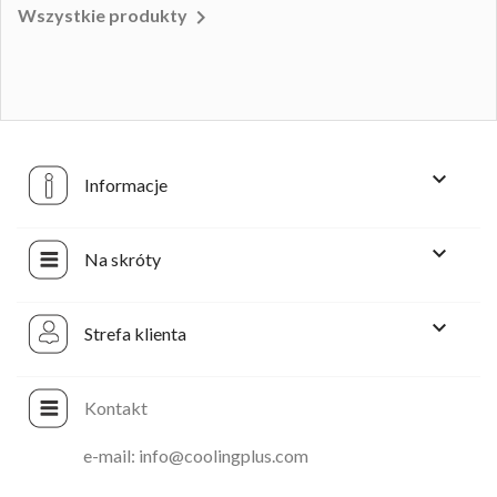

Wszystkie produkty

Informacje

Na skróty

Strefa klienta
Kontakt
e-mail: info@coolingplus.com