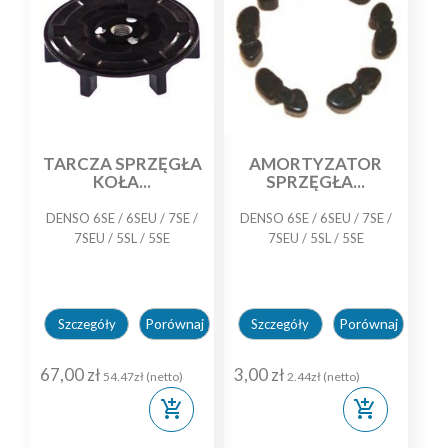
TARCZA SPRZĘGŁA
AMORTYZATOR
KOŁA...
SPRZĘGŁA...
DENSO 6SE / 6SEU / 7SE /
DENSO 6SE / 6SEU / 7SE /
7SEU / 5SL / 5SE
7SEU / 5SL / 5SE
Porównaj
Porównaj
Szczegóły
Szczegóły
67,00 zł
3,00 zł
54.47zł (netto)
2.44zł (netto)
add_shopping_cart
add_shopping_cart