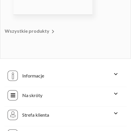

Wszystkie produkty

Informacje

Na skróty

Strefa klienta