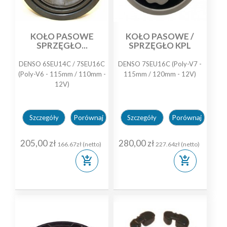
KOŁO PASOWE
KOŁO PASOWE /
SPRZĘGŁO...
SPRZĘGŁO KPL
DENSO 6SEU14C / 7SEU16C
DENSO 7SEU16C (Poly-V7 -
(Poly-V6 - 115mm / 110mm -
115mm / 120mm - 12V)
12V)
Porównaj
Porównaj
Szczegóły
Szczegóły
205,00 zł
280,00 zł
166.67zł (netto)
227.64zł (netto)
add_shopping_cart
add_shopping_cart