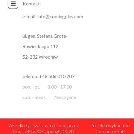
Kontakt
e-mail: info@coolingplus.com
ul. gen. Stefana Grota-
Rowieckiego 112
52-232 Wrocław
telefon: +48 506 010 707
pon. - pt.
8.00 - 17.00
sob. - niedz.
Nieczynne
Wszelkie prawa zastrzeżone przez
Projekt i wykonanie:
CoolingPlus © Copyright 2020
ComputerSoft