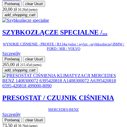
Porównaj
clear
Usuń
20,00 zł
16.26zł (netto)
add_shopping_cart
SZYBKOZŁĄCZE SPECIALNE /...
WYSOKIE CIŚNIENIE - PROSTE / R134a (wlot / wylot - szybkozłącze) BMW /
FORD / MB / VOLVO
Szczegóły
Porównaj
clear
Usuń
265,00 zł
215.45zł (netto)
add_shopping_cart
PRESOSTAT / CZUJNIK CIŚNIENIA
MERCEDES-BENZ
Szczegóły
Porównaj
clear
Usuń
73,50 zł
59.76zł (netto)