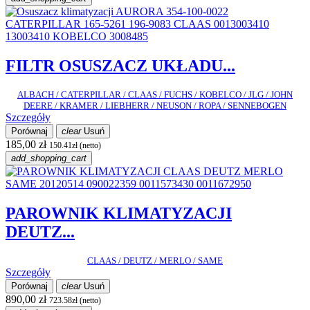
FILTR OSUSZACZ UKŁADU...
ALBACH / CATERPILLAR / CLAAS / FUCHS / KOBELCO / JLG / JOHN
DEERE / KRAMER / LIEBHERR / NEUSON / ROPA / SENNEBOGEN
Szczegóły
Porównaj
clear
Usuń
185,00 zł
150.41zł (netto)
add_shopping_cart
PAROWNIK KLIMATYZACJI
DEUTZ...
CLAAS / DEUTZ / MERLO / SAME
Szczegóły
Porównaj
clear
Usuń
890,00 zł
723.58zł (netto)