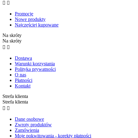


Promocje
Nowe produkty
Najczęściej kupowane
Na skróty
Na skróty


Dostawa
Warunki korzystania
Polityka prywatności
O nas
Płatności
Kontakt
Strefa klienta
Strefa klienta


Dane osobowe
Zwroty produktów
Zamówienia
Moje pokwitowania - korekty płatności