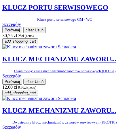
KLUCZ PORTU SERWISOWEGO
Klucz portu serwisowego GM - WC
Szczegóły
Porównaj
clear
Usuń
30,75 zł
25zł (netto)
add_shopping_cart
KLUCZ MECHANIZMU ZAWORU...
Dwustronny klucz mechanizmów zaworów serwisowych (DŁUGI)
Szczegóły
Porównaj
clear
Usuń
12,00 zł
9.76zł (netto)
add_shopping_cart
KLUCZ MECHANIZMU ZAWORU...
Dwustronny klucz mechanizmów zaworów serwisowych (KRÓTKI)
Szczegóły