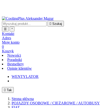
Darmowa wysyłka przy zakupach on-line powyżej 100,00 zł
BRUTTO - nie dotyczy doręczenia tego samego dnia

Szukaj
☰
˟
Kontakt
Adres
Moje konto
0
Koszyk
Nowości
Poradniki
Bestsellery
Opinie klientów
WENTYLATOR

Tak
Strona główna
POJAZDY OSOBOWE / CIĘŻAROWE / AUTOBUSY
FIAT