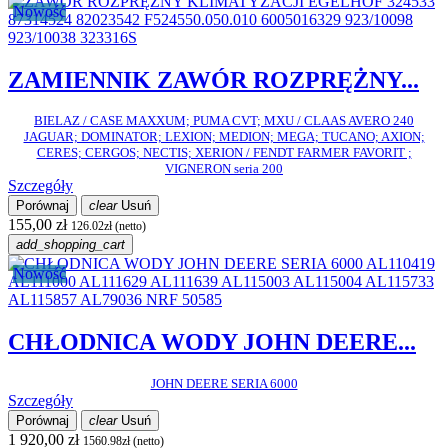
Nowość
ZAMIENNIK ZAWÓR ROZPRĘŻNY...
BIELAZ / CASE MAXXUM; PUMA CVT; MXU / CLAAS AVERO 240
JAGUAR; DOMINATOR; LEXION; MEDION; MEGA; TUCANO; AXION;
CERES; CERGOS; NECTIS; XERION / FENDT FARMER FAVORIT ;
VIGNERON seria 200
Szczegóły
Porównaj
clear
Usuń
155,00 zł
126.02zł (netto)
add_shopping_cart
Nowość
CHŁODNICA WODY JOHN DEERE...
JOHN DEERE SERIA 6000
Szczegóły
Porównaj
clear
Usuń
1 920,00 zł
1560.98zł (netto)