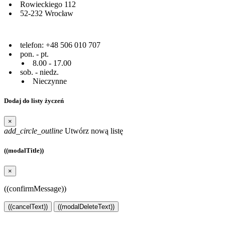
Rowieckiego 112
52-232 Wrocław
telefon: +48 506 010 707
pon. - pt.
8.00 - 17.00
sob. - niedz.
Nieczynne
Dodaj do listy życzeń
×
add_circle_outline
Utwórz nową listę
((modalTitle))
×
((confirmMessage))
((cancelText))
((modalDeleteText))