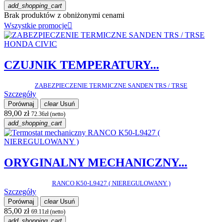
add_shopping_cart
Brak produktów z obniżonymi cenami
Wszystkie promocje

CZUJNIK TEMPERATURY...
ZABEZPIECZENIE TERMICZNE SANDEN TRS / TRSE
Szczegóły
Porównaj
clear
Usuń
89,00 zł
72.36zł (netto)
add_shopping_cart
ORYGINALNY MECHANICZNY...
RANCO K50-L9427 ( NIEREGULOWANY )
Szczegóły
Porównaj
clear
Usuń
85,00 zł
69.11zł (netto)
add_shopping_cart