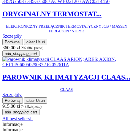
ORYGINALNY TERMOSTAT...
ELEKTRONICZNY PRZEŁĄCZNIK TERMOSTATYCZNY JCB / MASSEY
FERGUSON / STEYR
Szczegóły
Porównaj
clear
Usuń
360,00 zł
292.68zł (netto)
add_shopping_cart
PAROWNIK KLIMATYZACJI CLAAS...
CLAAS
Szczegóły
Porównaj
clear
Usuń
915,00 zł
743.9zł (netto)
add_shopping_cart
All best sellers

Informacje
Informacje