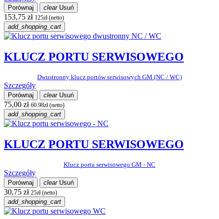
Porównaj
clear
Usuń
153,75 zł
125zł (netto)
add_shopping_cart
KLUCZ PORTU SERWISOWEGO
Dwustronny klucz portów serwisowych GM (NC / WC)
Szczegóły
Porównaj
clear
Usuń
75,00 zł
60.98zł (netto)
add_shopping_cart
KLUCZ PORTU SERWISOWEGO
Klucz portu serwisowego GM - NC
Szczegóły
Porównaj
clear
Usuń
30,75 zł
25zł (netto)
add_shopping_cart