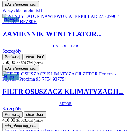
add_shopping_cart
Wszystkie produkty

Nowość
ZAMIENNIK WENTYLATOR...
CATERPILLAR
Szczegóły
Porównaj
clear
Usuń
750,00 zł
609.76zł (netto)
add_shopping_cart
Nowość
FILTR OSUSZACZ KLIMATYZACJI...
ZETOR
Szczegóły
Porównaj
clear
Usuń
410,00 zł
333.33zł (netto)
add_shopping_cart