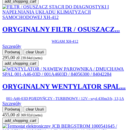
add_shopping_cart
ORYGINALNY FILTR / OSUSZACZ...
WIGAM XH-412
Szczegóły
Porównaj
clear
Usuń
295,00 zł
239.84zł (netto)
add_shopping_cart
ORYGINALNY WENTYLATOR SPAL...
001-A46-03D POJEDYŃCZY - TURBINOWY / 12V - wyd.430m3/h; 13,1A
Szczegóły
Porównaj
clear
Usuń
455,00 zł
369.92zł (netto)
add_shopping_cart