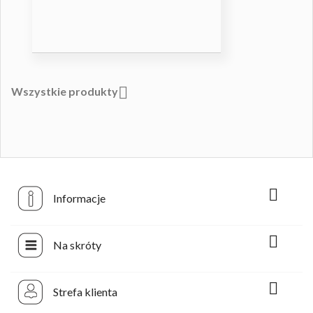

Wszystkie produkty

Informacje

Na skróty

Strefa klienta