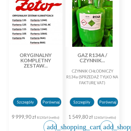
ORYGINALNY
GAZ R134A /
KOMPLETNY
CZYNNIK...
ZESTAW...
CZYNNIK CHŁODNICZY
R134a (SPRZEDAŻ TYLKO NA
FAKTURĘ VAT)
Porównaj
Porównaj
Szczegóły
Szczegóły
9 999,90 zł
1 549,80 zł
8130zł (netto)
1260zł (netto)
add_shopping_cart
add_shop