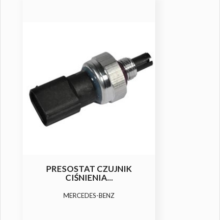
ESOSTAT CZUJNIK
KLUCZ PORT
CIŚNIENIA...
MERCEDES-BENZ
Dwustronny klucz 
(N