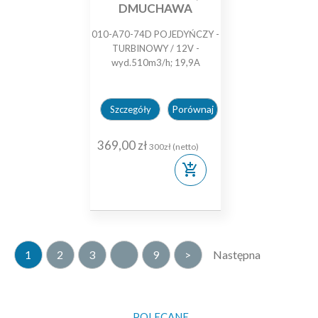
DMUCHAWA
010-A70-74D POJEDYŃCZY -
TURBINOWY / 12V -
wyd.510m3/h; 19,9A
Porównaj
Szczegóły
369,00 zł
300zł (netto)
add_shopping_cart
1
2
3
9
>
Następna
POLECANE