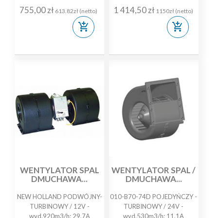
755,00 zł
1 414,50 zł
613.82zł (netto)
1150zł (netto)
add_shopping_cart
add_shopping_cart
WENTYLATOR SPAL
WENTYLATOR SPAL /
DMUCHAWA...
DMUCHAWA...
NEW HOLLAND PODWÓJNY-
010-B70-74D POJEDYŃCZY -
TURBINOWY / 12V -
TURBINOWY / 24V -
wyd.920m3/h; 29,7A
wyd.530m3/h; 11,1A