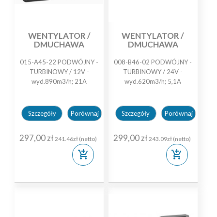
WENTYLATOR /
WENTYLATOR /
DMUCHAWA
DMUCHAWA
015-A45-22 PODWÓJNY -
008-B46-02 PODWÓJNY -
TURBINOWY / 12V -
TURBINOWY / 24V -
wyd.890m3/h; 21A
wyd.620m3/h; 5,1A
Porównaj
Porównaj
Szczegóły
Szczegóły
297,00 zł
299,00 zł
241.46zł (netto)
243.09zł (netto)
add_shopping_cart
add_shopping_cart