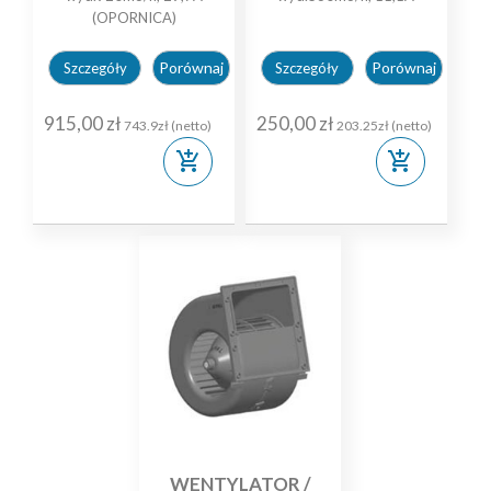
(OPORNICA)
Porównaj
Porównaj
Szczegóły
Szczegóły
915,00 zł
250,00 zł
743.9zł (netto)
203.25zł (netto)
add_shopping_cart
add_shopping_cart
WENTYLATOR /