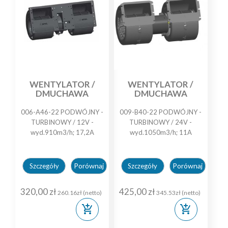
WENTYLATOR /
WENTYLATOR /
DMUCHAWA
DMUCHAWA
006-A46-22 PODWÓJNY -
009-B40-22 PODWÓJNY -
TURBINOWY / 12V -
TURBINOWY / 24V -
wyd.910m3/h; 17,2A
wyd.1050m3/h; 11A
Porównaj
Porównaj
Szczegóły
Szczegóły
320,00 zł
425,00 zł
260.16zł (netto)
345.53zł (netto)
add_shopping_cart
add_shopping_cart