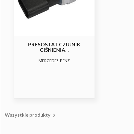
KLUCZ PORTU SERWISOWEGO
Dwustronny klucz portów serwisowych GM
(NC / WC)

Wszystkie produkty