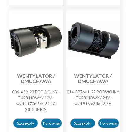
WENTYLATOR /
WENTYLATOR /
DMUCHAWA
DMUCHAWA
006-A39-22 PODWÓJNY -
014-BP76/LL-22 PODWÓJNY
TURBINOWY / 12V -
- TURBINOWY / 24V -
wyd.1170m3/h; 31,1A
wyd.816m3/h; 13,6A
(OPORNICA)
Porównaj
Porównaj
Szczegóły
Szczegóły