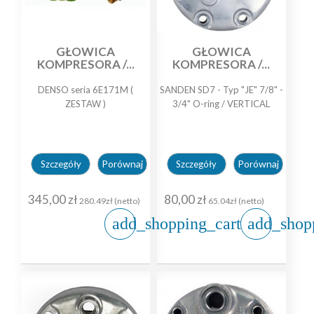
GŁOWICA
GŁOWICA
KOMPRESORA /...
KOMPRESORA /...
DENSO seria 6E171M (
SANDEN SD7 - Typ "JE" 7/8" -
ZESTAW )
3/4" O-ring / VERTICAL
Porównaj
Porównaj
Szczegóły
Szczegóły
345,00 zł
80,00 zł
280.49zł (netto)
65.04zł (netto)
add_shopping_cart
add_shop