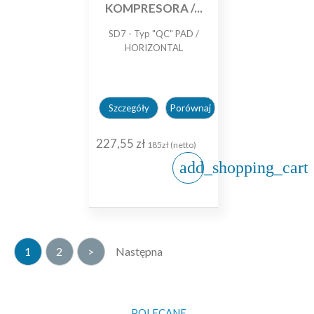
KOMPRESORA /...
SD7 - Typ "QC" PAD /
HORIZONTAL
Porównaj
Szczegóły
227,55 zł
185zł (netto)
add_shopping_cart
1
2
>
Następna
POLECANE