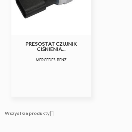
KLUCZ PORTU SERWISOWEGO
Dwustronny klucz portów serwisowych GM
(NC / WC)

Wszystkie produkty