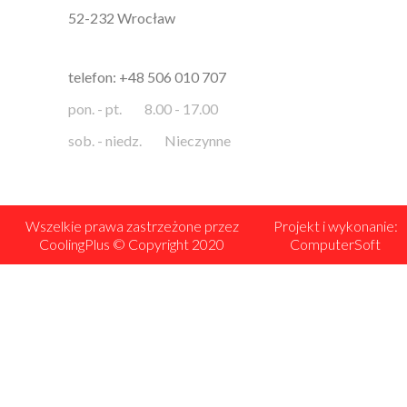
52-232 Wrocław
telefon: +48 506 010 707
pon. - pt.
8.00 - 17.00
sob. - niedz.
Nieczynne
Wszelkie prawa zastrzeżone przez
Projekt i wykonanie:
CoolingPlus © Copyright 2020
ComputerSoft