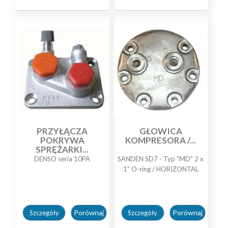
PRZYŁĄCZA
GŁOWICA
POKRYWA
KOMPRESORA /...
SPRĘŻARKI...
DENSO seria 10PA
SANDEN SD7 - Typ "MD" 2 x
1" O-ring / HORIZONTAL
Porównaj
Porównaj
Szczegóły
Szczegóły