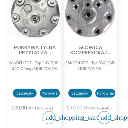
POKRYWA TYLNA
GŁOWICA
PRZYŁĄCZA...
KOMPRESORA /...
SANDEN SD7 - Typ "KG" 7/8" -
SANDEN SD7 - Typ "GK" PAD
3/4" O-ring / HORIZONTAL
HORIZONTAL
Porównaj
Porównaj
Szczegóły
Szczegóły
100,00 zł
270,00 zł
81.3zł (netto)
219.51zł (netto)
add_shopping_cart
add_shop