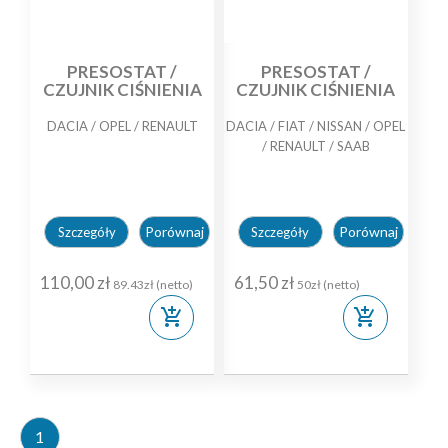
PRESOSTAT /
PRESOSTAT /
CZUJNIK CIŚNIENIA
CZUJNIK CIŚNIENIA
DACIA / OPEL / RENAULT
DACIA / FIAT / NISSAN / OPEL
/ RENAULT / SAAB
Porównaj
Porównaj
Szczegóły
Szczegóły
110,00 zł
61,50 zł
89.43zł (netto)
50zł (netto)
add_shopping_cart
add_shopping_cart
1