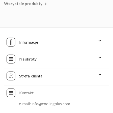

Wszystkie produkty

Informacje

Na skróty

Strefa klienta
Kontakt
e-mail: info@coolingplus.com