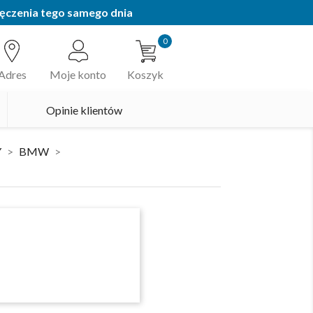
ęczenia tego samego dnia
0
Adres
Moje konto
Koszyk
Opinie klientów
Y
BMW