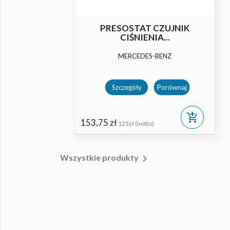
IK
PRESOSTAT CZUJNIK
CIŚNIENIA...
MERCEDES-BENZ
Porównaj
Szczegóły
dd_shopping_cart
add_shopping_cart
153,75 zł
125zł (netto)

Wszystkie produkty