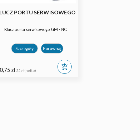
LUCZ PORTU SERWISOWEGO
KLUCZ PO
Klucz portu serwisowego GM - NC
Klucz port
Porównaj
Szczegóły
Szcze
add_shopping_cart
0,75 zł
30,75 zł
25zł (netto)
25zł (