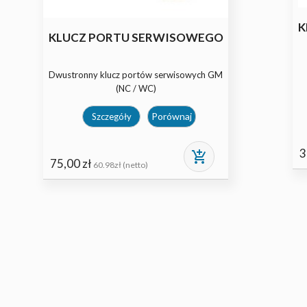
K
KLUCZ PORTU SERWISOWEGO
Dwustronny klucz portów serwisowych GM
(NC / WC)
Porównaj
Szczegóły
3
add_shopping_cart
75,00 zł
60.98zł (netto)