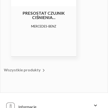
KLUCZ PORTU SERWISOWEGO
Dwustronny klucz portów serwisowych GM
(NC / WC)

Wszystkie produkty

Informacje