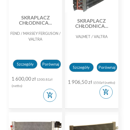
SKRAPLACZ
SKRAPLACZ
CHŁODNICA...
CHŁODNICA...
FEND / MASSEY FERGUSON /
VALMET / VALTRA
VALTRA
Porównaj
Szczegóły
Porównaj
Szczegóły
1 600,00 zł
1300.81zł
1 906,50 zł
1550zł (netto)
(netto)
add_shopping_cart
add_shopping_cart