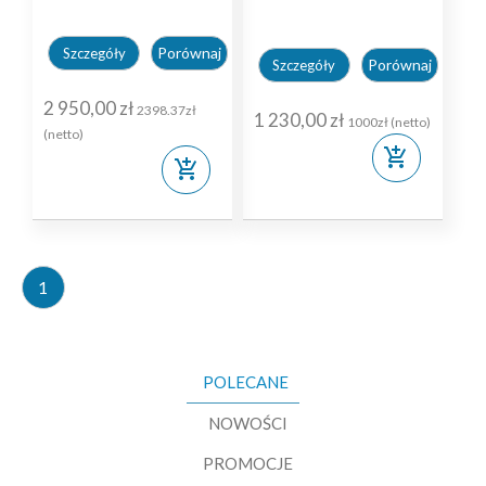
Porównaj
Szczegóły
Porównaj
Szczegóły
2 950,00 zł
2398.37zł
1 230,00 zł
1000zł (netto)
(netto)
add_shopping_cart
add_shopping_cart
1
POLECANE
NOWOŚCI
PROMOCJE