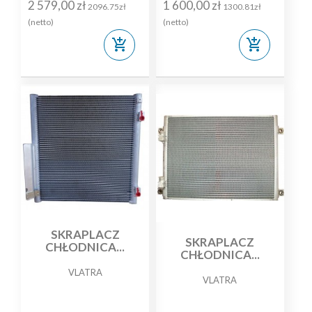
2 579,00 zł
1 600,00 zł
2096.75zł
1300.81zł
(netto)
(netto)
add_shopping_cart
add_shopping_cart
SKRAPLACZ
SKRAPLACZ
CHŁODNICA...
CHŁODNICA...
VLATRA
VLATRA