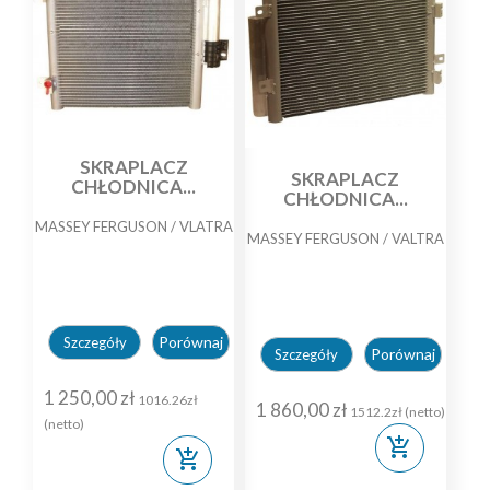
SKRAPLACZ
SKRAPLACZ
CHŁODNICA...
CHŁODNICA...
MASSEY FERGUSON / VLATRA
MASSEY FERGUSON / VALTRA
Porównaj
Szczegóły
Porównaj
Szczegóły
1 250,00 zł
1016.26zł
1 860,00 zł
1512.2zł (netto)
(netto)
add_shopping_cart
add_shopping_cart