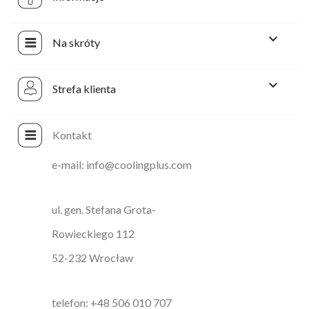

Na skróty

Strefa klienta
Kontakt
e-mail: info@coolingplus.com
ul. gen. Stefana Grota-
Rowieckiego 112
52-232 Wrocław
telefon: +48 506 010 707