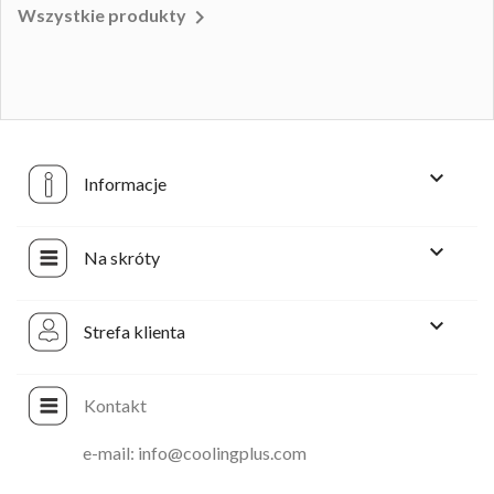

Wszystkie produkty

Informacje

Na skróty

Strefa klienta
Kontakt
e-mail: info@coolingplus.com