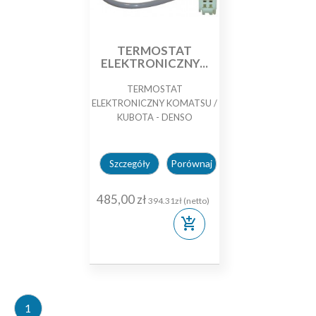
TERMOSTAT
ELEKTRONICZNY...
TERMOSTAT
ELEKTRONICZNY KOMATSU /
KUBOTA - DENSO
Porównaj
Szczegóły
485,00 zł
394.31zł (netto)
add_shopping_cart
1